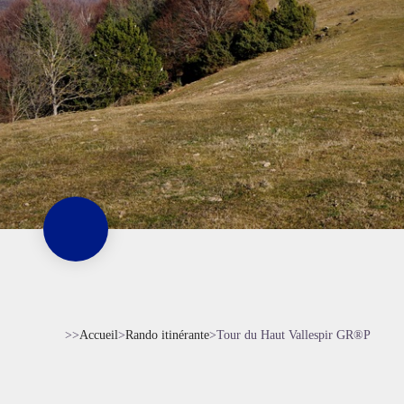
>>
Accueil
>
Rando itinérante
>
Tour du Haut Vallespir GR®P