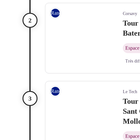
© Jean-Denis Achard
Rando itinérante
Corsavy
Tour 
Bater
Espace 
Très dif
© Jean-Denis Achard
Rando itinérante
Le Tech
Tour 
Sant 
Moll
Espace 