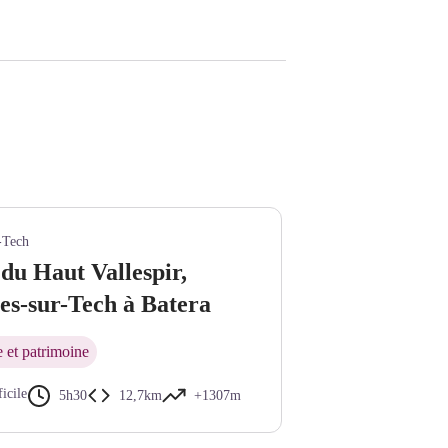
-Tech
du Haut Vallespir,
es-sur-Tech à Batera
e et patrimoine
ficile
5h30
12,7km
+1307m