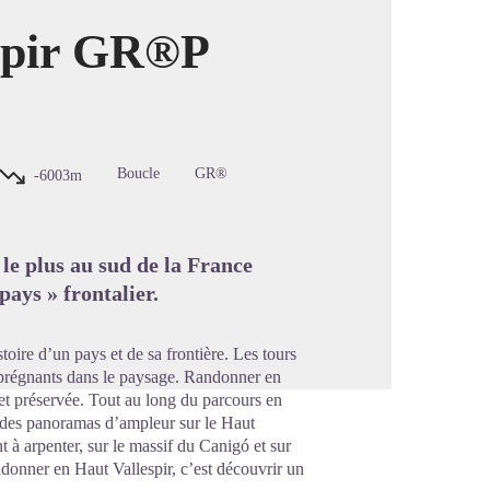
espir GR®P
image en plein écran
Boucle
GR®
-6003m
 le plus au sud de la France
pays » frontalier.
oire d’un pays et de sa frontière. Les tours
ns prégnants dans le paysage. Randonner en
et préservée. Tout au long du parcours en
 des panoramas d’ampleur sur le Haut
ant à arpenter, sur le massif du Canigó et sur
andonner en Haut Vallespir, c’est découvrir un