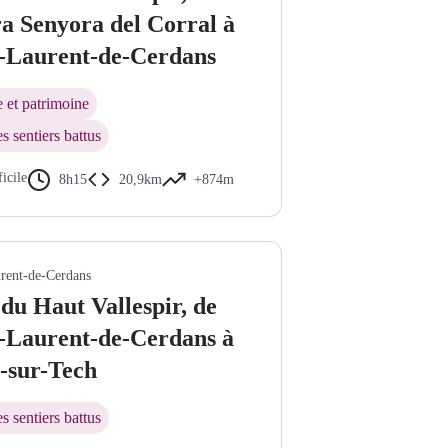
a Senyora del Corral à
t-Laurent-de-Cerdans
e et patrimoine
s sentiers battus
ficile
8h15
20,9km
+874m
ssif du Canigó enneigé - © Bernard Frankel - CD66
rent-de-Cerdans
du Haut Vallespir, de
t-Laurent-de-Cerdans à
-sur-Tech
s sentiers battus