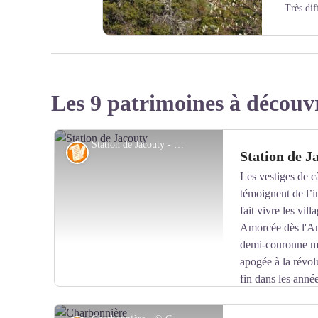
Très dif
© Jean-Denis Achard
Les 9 patrimoines à découv
Station de Jacouty - © Frédéric Maler - CC Haut Vallespir
Histoire
Station de J
Les vestiges de c
témoignent de l’i
fait vivre les vil
Amorcée dès l'Anti
demi-couronne mé
apogée à la révolu
fin dans les anné
d'altitude) était l’une des deux station-relais situées sur
de Batera à Arles-sur-Tech. Long de 9 km et fort d’un 