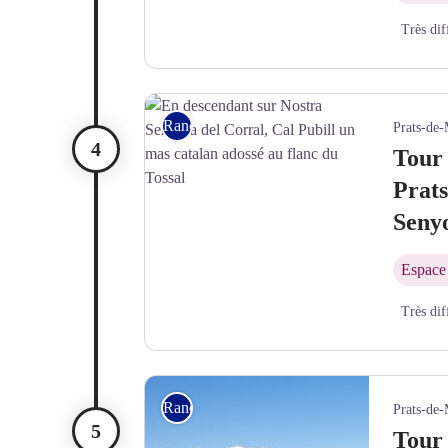
Très dif
© Jean-Denis Achard
Rando itinérante
Prats-de-
Tour 
Prats
Senyo
Espace 
Très dif
En descendant sur Nostra Senyora del Corral, Cal P
Rando itinérante
Prats-de-
Tour 