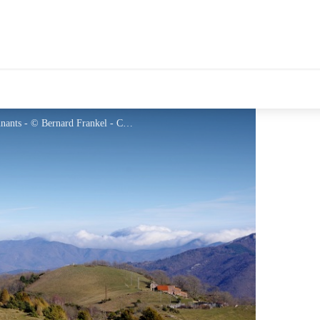
tales Le Département
Vue sur Cal Pubill, El Tossal et les reliefs environnants - © Bernard Frankel - CD66