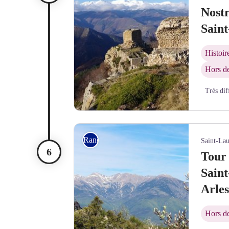
Nostr
Sain
Histoir
Hors de
Très dif
Château et tour médiane de Cabrenç, au loin le ma
Rando itinérante
Saint-Lau
Tour 
Sain
Arles
Hors de