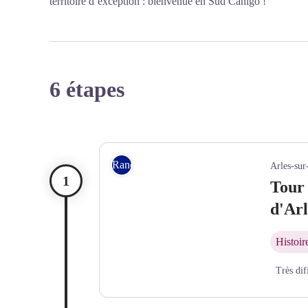
territoire d’exception : bienvenue en Sud Canigó !
6 étapes
Rando itinérante
Arles-sur
Tour 
d'Arl
Histoir
Très dif