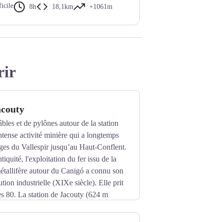
ficile
8h
18,1km
+1061m
rir
acouty
âbles et de pylônes autour de la station
ntense activité minière qui a longtemps
lages du Vallespir jusqu’au Haut-Conflent.
quité, l'exploitation du fer issu de la
tallifère autour du Canigó a connu son
tion industrielle (XIXe siècle). Elle prit
es 80. La station de Jacouty (624 m
 la ligne du câble aérien, reliant les mines
dénivelé de 1000 m, ce câble inauguré en