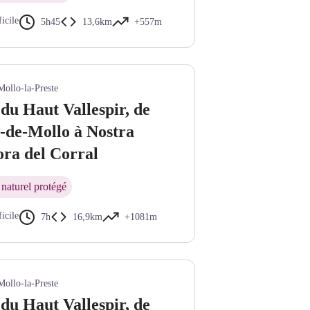
ficile
5h45
13,6km
+557m
Mollo-la-Preste
du Haut Vallespir, de
-de-Mollo à Nostra
ra del Corral
naturel protégé
ficile
7h
16,9km
+1081m
ubill un mas catalan adossé au flanc du Tossal - © Bernard Frankel - CD66
Mollo-la-Preste
du Haut Vallespir, de