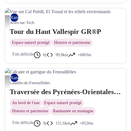
Rando itinérante
Vue sur Cal Pubill, El Tossal et les reliefs environnants - © Bernard Frankel - CD66
Arles-sur-Tech
Tour du Haut Vallespir GR®P
Espace naturel protégé
Histoire et patrimoine
Très difficile
6j
99,8km
+6003m
Rando itinérante
Calcaire et garrigue du Fenouillèdes - © Jean-Denis Achard
Caudiès-de-Fenouillèdes
Traversée des Pyrénées-Orientales : de Caudiès-de-Fenouillèdes à Bourg-Madame GR®36
Au bord de l'eau
Espace naturel protégé
Histoire et patrimoine
Randonnée en montagne
Très difficile
9j
151,6km
+8526m