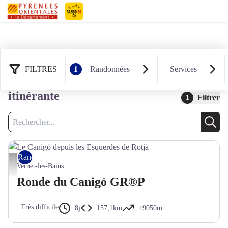
Pyrénées-Orientales Le Département
FILTRES
1
Randonnées
Services
9 résultats randonnées : Rando
itinérante
Filtrer
1
Recherche
Rech
Rando itinérante
Le Canigó depuis les Esquerdes de Rotjà - © Bernard Frankel - CD66
Vernet-les-Bains
Ronde du Canigó GR®P
Très difficile
8j
157,1km
+9050m