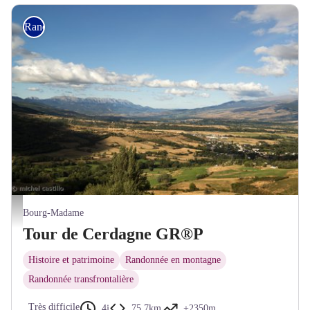
Rando itinérante
Vue sur le plateau Cerdan - © M. Castillo - CD66
Bourg-Madame
Tour de Cerdagne GR®P
Histoire et patrimoine
Randonnée en montagne
Randonnée transfrontalière
Très difficile
4j
75,7km
+2350m