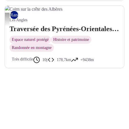
Rando itinérante
Cairn sur la crête des Albères - © Bernard Frankel - CD66
Les Angles
Traversée des Pyrénées-Orientales : des Bouillouses à la Méditerranée GR®10
Espace naturel protégé
Histoire et patrimoine
Randonnée en montagne
Très difficile
10j
178,7km
+9438m