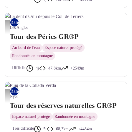
Rando itinérante
La dent d'Orlu depuis le Coll de Terrers - © Josselin Garau-Figuères - CD66
Les Angles
Tour des Pérics GR®P
Au bord de l'eau
Espace naturel protégé
Randonnée en montagne
Difficile
4j
47,8km
+2549m
Rando itinérante
Puig de la Collada Verda - © Bernard Frankel - CD66
Nyer
Tour des réserves naturelles GR®P
Espace naturel protégé
Randonnée en montagne
Très difficile
5j
68,3km
+4484m