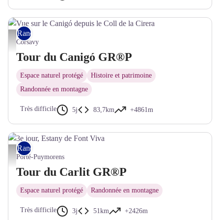
Rando itinérante
Vue sur le Canigó depuis le Coll de la Cirera - © Bernard Frankel - CD66
Corsavy
Tour du Canigó GR®P
Espace naturel protégé
Histoire et patrimoine
Randonnée en montagne
Très difficile
5j
83,7km
+4861m
Rando itinérante
3e jour, Estany de Font Viva - © Bernard Frankel - CD66
Porté-Puymorens
Tour du Carlit GR®P
Espace naturel protégé
Randonnée en montagne
Très difficile
3j
51km
+2426m