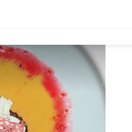
tales Le Département
lesud2 - © bit prats de mollo