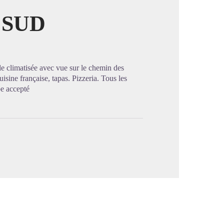
 SUD
image en plein écran
lle climatisée avec vue sur le chemin des
isine française, tapas. Pizzeria. Tous les
pe accepté