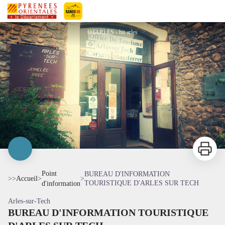
BUREAU D'INFORMATION TOURISTIQUE D'ARLES SUR TECH
Pyrénées-Orientales Le Département
OTARLES - bit arles
Imprimer
Point
BUREAU D'INFORMATION
>>
Accueil
>
>
TOURISTIQUE D'ARLES SUR TECH
d'information
Arles-sur-Tech
BUREAU D'INFORMATION TOURISTIQUE
Voir l'image en plein écran