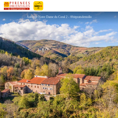
AUBERGE NOTRE DAME DU CORAL
Pyrénées-Orientales Le Département
Auberge Notre Dame du Coral 2 - ®bitpratsdemollo