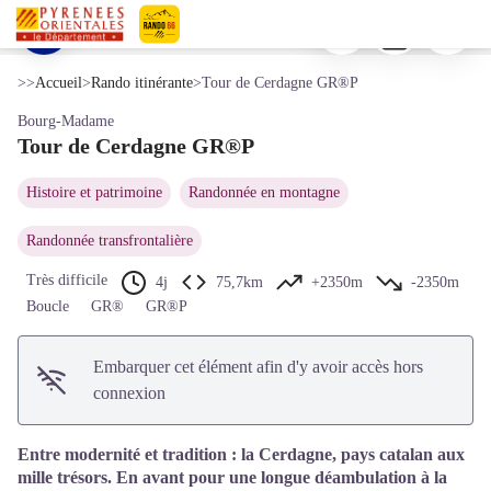
Tour de Cerdagne GR®P
Imprimer
Télécharger
Signaler 
Vue sur le plateau Cerdan - © M. Castillo - CD66
Voir l'image en plein écran
Pyrénées-Orientales Le Département
>>
Accueil
>
Rando itinérante
>
Tour de Cerdagne GR®P
Bourg-Madame
Tour de Cerdagne GR®P
Histoire et patrimoine
Randonnée en montagne
Randonnée transfrontalière
Très difficile
4j
75,7km
+2350m
-2350m
Boucle
GR®
GR®P
Embarquer cet élément afin d'y avoir accès hors
connexion
Entre modernité et tradition : la Cerdagne, pays catalan aux
mille trésors. En avant pour une longue déambulation à la