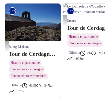
Rando itinérante
Rando itinérante
Le four solaire d'Odeillo vue des c
Dorres
Histoire et patrimoine
Randonnée en montagne
Vue depuis la chapelle Santa Maria de Belloc - © Bernard Frankel - CD66
Bourg-Madame
Tour de Cerdagne, de Bourg-Madame à Dorres
Difficile
8h
21,6
+908m
Histoire et patrimoine
Randonnée en montagne
Randonnée transfrontalière
Difficile
6h45
19,7km
+741m