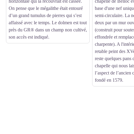
horizontale qui la recouvrait est cassée.
chapelle de Belloc es
On pense que le mégalithe était entouré
base d'une nef uniqu
d’un grand tumulus de pierres qui s’est
semi-circulaire. La n
affaissé avec le temps. Le dolmen est tout
deux par un mur ouv
près du GR® dans un champ non cultivé,
(construit pour soute
son accès est indiqué.
effondrée et remplac
charpente). A l'intéri
retable peint des XVe
reste quelques pans 
chapelle qui nous la
l’aspect de l’ancien c
fondé en 1579.