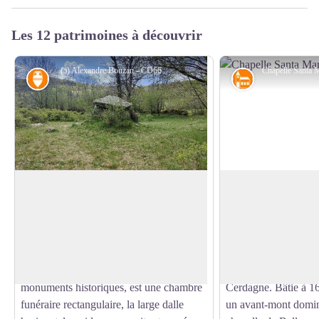
Les 12 patrimoines à découvrir
(ɔ) Alexandre Bouzan - CD66
Archéologie
Patrimoine rel
Dolmen d'en Caballer
Chapelle Santa Mar
Ce vestige du néolithique érigé à 1520 m
Santa Maria de Bello
d’altitude sur les pentes de la montagne
nom : le « beau lieu 
Voir l'image en plein écran
de Belloc, se trouve dans le hameau
détour sur un chemin
éponyme sur la commune d’Enveigt en
estives vous conduit
Cerdagne. Le dolmen, classé aux
– véritable table d’or
monuments historiques, est une chambre
Cerdagne. Bâtie à 16
funéraire rectangulaire, la large dalle
un avant-mont domina