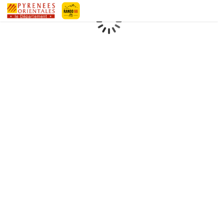
Geotrek-rando
Loading