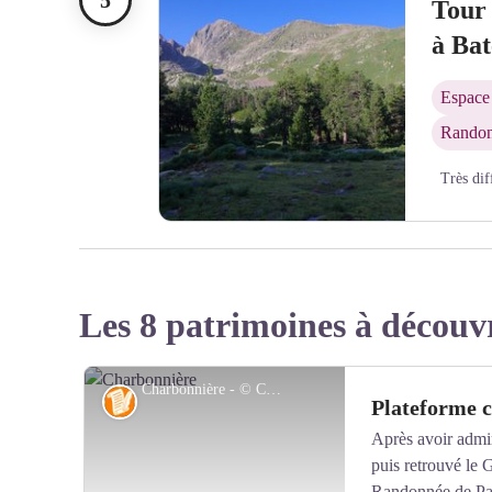
Tour 
à Bat
Espace 
Randon
Très dif
Le Canigó et Pic Joffre depuis les Cortalets - © B
Les 8 patrimoines à découv
Charbonnière - © CC Haut Vallespir
Histoire
Plateforme 
Après avoir admir
puis retrouvé l
Randonnée de Pay