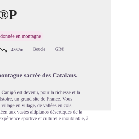
R®P
image en plein écran
donnée en montagne
Boucle
GR®
-4862m
montagne sacrée des Catalans.
 Canigó est devenu, pour la richesse et la
istoire, un grand site de France. Vous
 village en village, de vallées en cols
éen aux vastes altiplanos désertiques de la
xpérience sportive et culturelle inoubliable, à