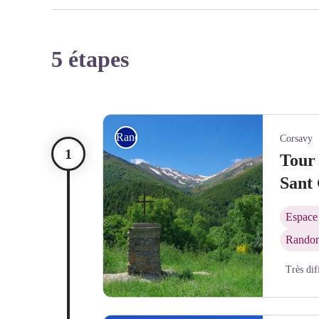
5 étapes
Rando itinérante
Corsavy
Tour 
Sant
Espace 
Randon
Très dif
Croix de fer à Sant Guillem, et vue sur la haute va