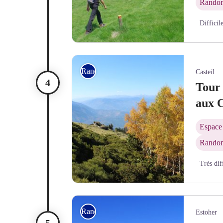
Randon
Difficil
Au-dessus des Conques - © Bernard Frankel - CD6
Rando itinérante
Casteil
Tour 
aux C
Espace 
Randon
Très dif
L'automne illumine le Canigó - © Jean-Denis Acha
Rando itinérante
Estoher