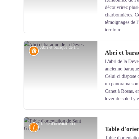
découvrirez plusi
charbonnières. Ce
témoignages de l'a
territoire.
Abri et baraque de la Devesa - © CC Haut Vallespir
Refuge non gardé
Abri et bara
L'abri de la Deve
ancienne baraque d
Voir l'image en plein écran
Celui-ci dispose 
un panorama somp
Canet à Rosas, en
lever de soleil y 
Table d'orientation de Sant Guillem - © Frédéric Maler - CC Haut Vallespir
Connaissance
Table d'orie
Table d'orientati