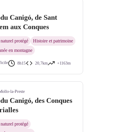
du Canigó, de Sant
lem aux Conques
naturel protégé
Histoire et patrimoine
née en montagne
ficile
8h15
20,7km
+1163m
nkel - CD66
Mollo-la-Preste
 du Canigó, des Conques
ialles
naturel protégé