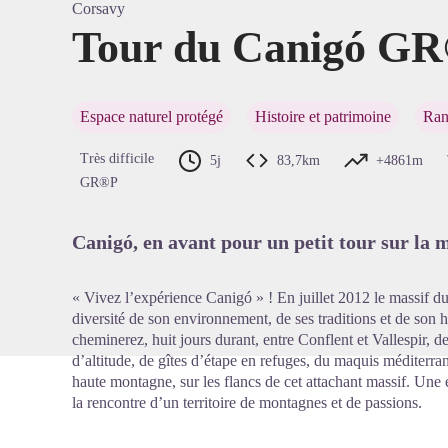
Corsavy
Tour du Canigó G
Voir l'
Espace naturel protégé
Histoire et patrimoine
Ran
Très difficile
5j
83,7km
+4861m
GR®P
Canigó, en avant pour un petit tour sur la 
« Vivez l’expérience Canigó » ! En juillet 2012 le massif du
diversité de son environnement, de ses traditions et de son h
cheminerez, huit jours durant, entre Conflent et Vallespir, de
d’altitude, de gîtes d’étape en refuges, du maquis méditerran
haute montagne, sur les flancs de cet attachant massif. Une e
la rencontre d’un territoire de montagnes et de passions.