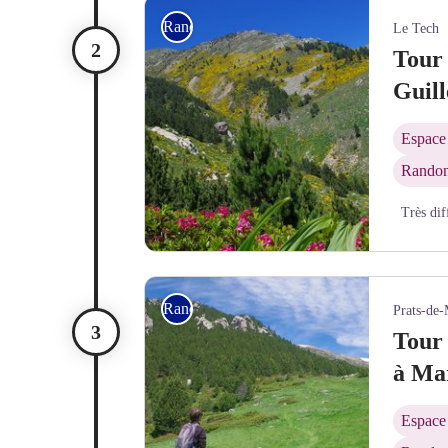
Rando itinérante
Le Tech
Tour 
Guil
Espace 
Randon
Très dif
Puig Roja et Puig dels Tres Vents - © Bernard Fra
Rando itinérante
Prats-de-
Tour
à Mar
Espace 