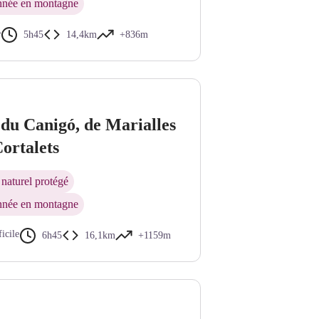
née en montagne
e
5h45
14,4km
+836m
6
du Canigó, de Marialles
ortalets
naturel protégé
née en montagne
ficile
6h45
16,1km
+1159m
rd