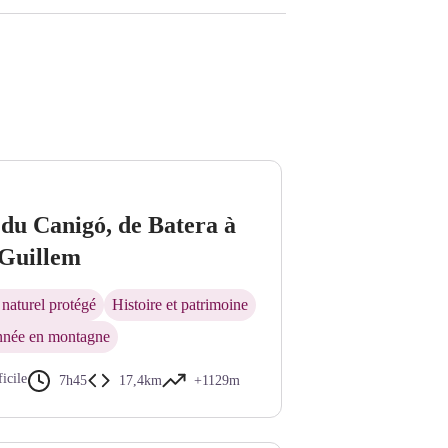
du Canigó, de Batera à
 Guillem
naturel protégé
Histoire et patrimoine
née en montagne
ficile
7h45
17,4km
+1129m
llée de la Comalada, le Tres Vents et le Rojà - © Bernard Frankel - CD66