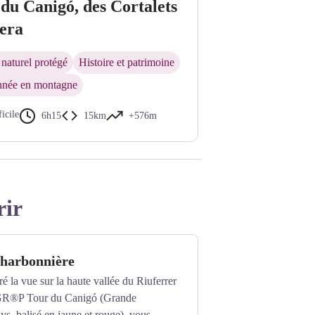
du Canigó, des Cortalets
era
naturel protégé
Histoire et patrimoine
née en montagne
ficile
6h15
15km
+576m
ernard Frankel - CD66
rir
charbonnière
é la vue sur la haute vallée du Riuferrer
e GR®P Tour du Canigó (Grande
s, balisé en jaune et rouge), vous