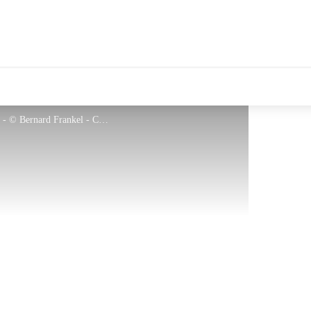
tales Le Département
Vue sur le Canigó depuis le Coll de la Cirera - © Bernard Frankel - CD66