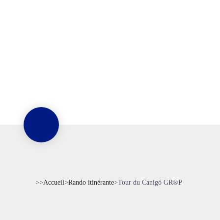
>>
Accueil
>
Rando itinérante
>
Tour du Canigó GR®P