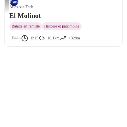
Rando VTT
Vue sur le massif du Canigó - © Frédéric Maler - CC Haut Vallespir
Arles-sur-Tech
El Molinot
Balade en famille
Histoire et patrimoine
Facile
1h15
10,1km
+328m