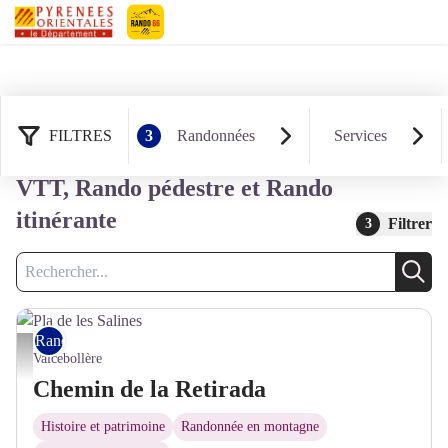
Pyrénées-Orientales Le Département
FILTRES
3
Randonnées
Services
96 résultats randonnées : Rando
VTT, Rando pédestre et Rando
itinérante
Filtrer
3
Recherche
Rech
Rando pédestre
Pla de les Salines - © CC Pyrénées Cerdagne
Valcebollère
Chemin de la Retirada
Histoire et patrimoine
Randonnée en montagne