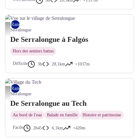
9h
20,9km
+1317m
Rando VTT
Vue sur le village de Serralongue - © Frédéric Maler - CC Haut Vallespir
Serralongue
De Serralongue à Falgós
Hors des sentiers battus
Difficile
3h
28,1km
+1037m
Rando pédestre
Village du Tech - © CC Haut Vallespir
Serralongue
De Serralongue au Tech
Au bord de l'eau
Balade en famille
Histoire et patrimoine
Facile
2h45
6,1km
+420m