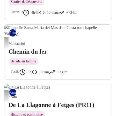
Sentier de découverte
Difficile
4h45
10,6km
+734m
Rando pédestre
Chapelle Santa Maria del Mas d'en Costa (ou chapelle Vallpuig) - © OTI Aspres Thuir
Montauriol
Chemin du fer
Balade en famille
Facile
3h
8,8km
+237m
Rando pédestre
De La Llagonne à Fetges - © Julien Gilbert
Sauto
De La Llagonne à Fetges (PR11)
Histoire et patrimoine