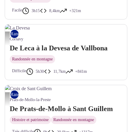
Facile
3h15
8,4km
+321m
Rando pédestre
La Devesa - © CC Haut Vallespir
Corsavy
De Leca à la Devesa de Vallbona
Randonnée en montagne
Difficile
5h30
11,7km
+841m
Rando pédestre
Croix de Sant Guillem - © CC Haut Vallespir
Prats-de-Mollo-la-Preste
De Prats-de-Mollo à Sant Guillem
Histoire et patrimoine
Randonnée en montagne
Très difficile