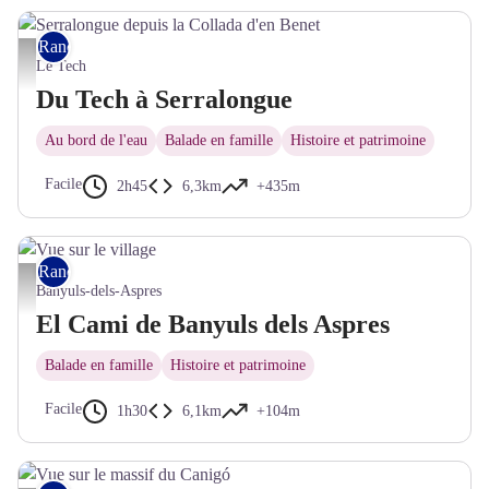
Rando pédestre
Serralongue depuis la Collada d'en Benet - © CC Haut Vallespir
Le Tech
Du Tech à Serralongue
Au bord de l'eau
Balade en famille
Histoire et patrimoine
Facile
2h45
6,3km
+435m
Rando pédestre
Vue sur le village - OTI Aspres Thuir
Banyuls-dels-Aspres
El Cami de Banyuls dels Aspres
Balade en famille
Histoire et patrimoine
Facile
1h30
6,1km
+104m