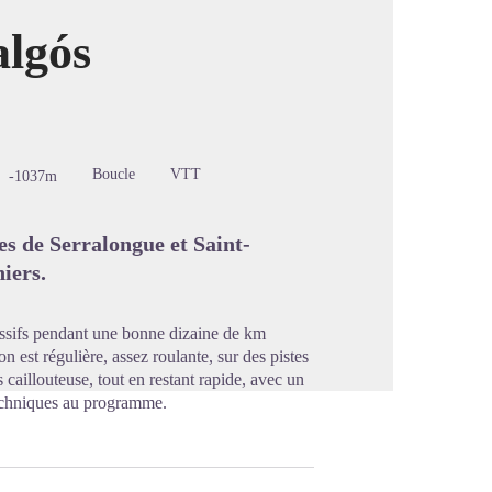
algós
image en plein écran
Boucle
VTT
-1037m
es de Serralongue et Saint-
iers.
cessifs pendant une bonne dizaine de km
 est régulière, assez roulante, sur des pistes
caillouteuse, tout en restant rapide, avec un
techniques au programme.