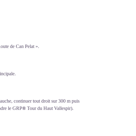
oute de Can Pelat ».
incipale.
 gauche, continuer tout droit sur 300 m puis
ndre le
GRP
®
Tour du Haut Vallespir).