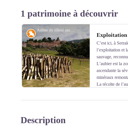
1 patrimoine à découvrir
Aubier du tilleul sauvage du Roussillon - © CC Haut Vallespir
Savoir-faire
Exploitation 
C’est ici, à Serr
l’exploitation et 
sauvage, reconnu 
L’aubier est la zo
ascendante la sève
minéraux remontant
La récolte de l’a
de la sève, c’est-à-dire début juin. Cette exceptionnelle
Description
Voir l'image en plein écran