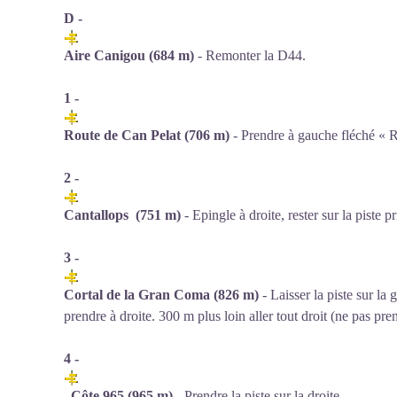
D -
Aire Canigou (684 m)
- Remonter la D44.
1 -
Route de Can Pelat (706 m)
- Prendre à gauche fléché « R
2 -
Cantallops (751 m)
- Epingle à droite, rester sur la piste pr
3 -
Cortal de la Gran Coma (826 m)
- Laisser la piste sur la
prendre à droite. 300 m plus loin aller tout droit (ne pas pre
4 -
Côte 96
5
(96
5 m)
- Prendre la piste sur la droite.