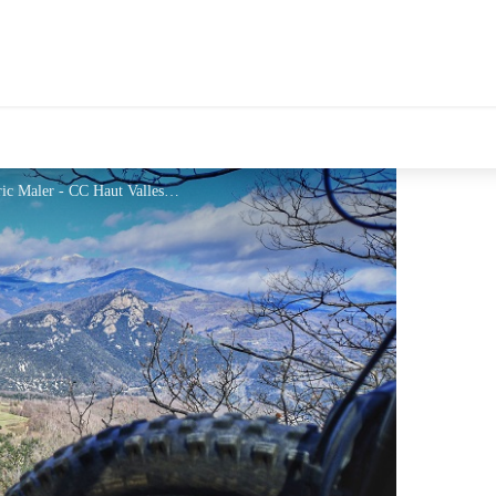
tales Le Département
Vue sur le village de Serralongue - © Frédéric Maler - CC Haut Vallespir