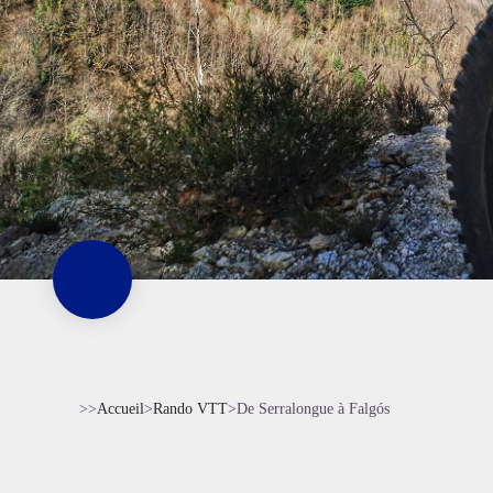
>>
Accueil
>
Rando VTT
>
De Serralongue à Falgós