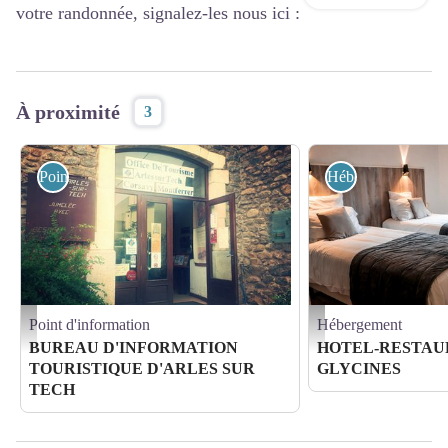
votre randonnée, signalez-les nous ici :
À proximité
3
Point d'information
Hébergement
Point d'information
Hébergement
OTARLES - bit arles
4f2c56c8-8124-4269-abc5-
BUREAU D'INFORMATION
HOTEL-RESTAU
TOURISTIQUE D'ARLES SUR
GLYCINES
TECH