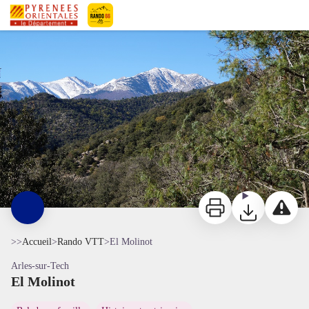
El Molinot
Vue sur le massif du Canigó - © Frédéric Maler - CC Haut Vallespir
Pyrénées-Orientales Le Département
Imprimer
Télécharger
Signaler 
>>
Accueil
>
Rando VTT
>
El Molinot
Arles-sur-Tech
El Molinot