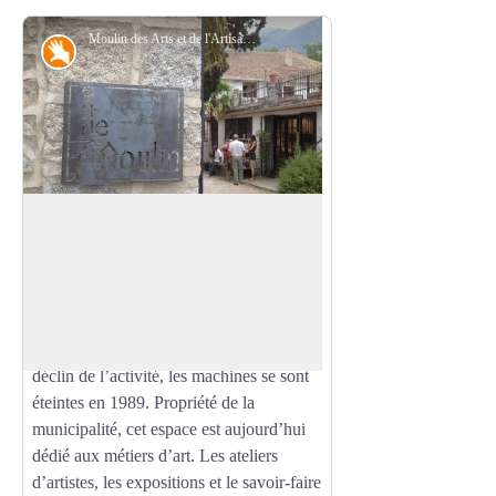
Moulin des Arts et de l'Artisanat - © CC Haut Vallespir
Savoir-faire
Moulin des Arts et de l'Artisanat
Le Moulin des Arts et de l’Artisanat est
l’ancienne usine de tissage d’Arles-sur-
Voir l'image en plein écran
Tech, jadis lieu de confection des tissus
catalans, réputés pour leur solidité et la
fantaisie de leurs décorations. Suite au
déclin de l’activité, les machines se sont
éteintes en 1989. Propriété de la
municipalité, cet espace est aujourd’hui
dédié aux métiers d’art. Les ateliers
d’artistes, les expositions et le savoir-faire