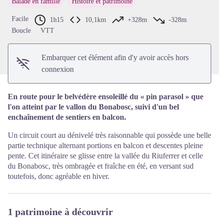
Balade en famille
Histoire et patrimoine
Voir l'image en plein écran
Facile
1h15
10,1km
+328m
-328m
Boucle
VTT
Embarquer cet élément afin d'y avoir accès hors
connexion
En route pour le belvédère ensoleillé du « pin parasol » que
l'on atteint par le vallon du Bonabosc, suivi d'un bel
enchaînement de sentiers en balcon.
Un circuit court au dénivelé très raisonnable qui possède une belle
partie technique alternant portions en balcon et descentes pleine
pente. Cet itinéraire se glisse entre la vallée du Riuferrer et celle
du Bonabosc, très ombragée et fraîche en été, en versant sud
toutefois, donc agréable en hiver.
1 patrimoine à découvrir