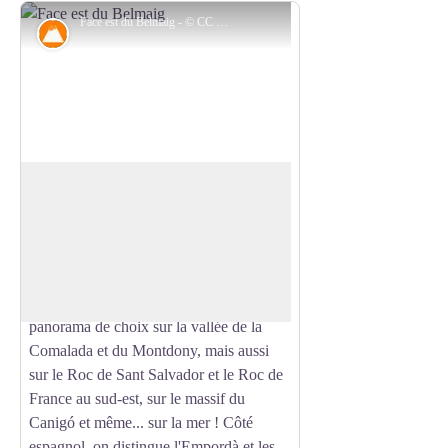
Face est du Belmaig - © CC Haut Vallespir
Sommet
Piló de Belmaig
Le mythique sommet des Arlésiens
culmine à 1280 m d’altitude et se gagne
Voir l'image en plein écran
au terme d’une randonnée sportive. Dans
ce décor où se mêlent hêtres et
châtaigniers, le Piló de Belmaig offre un
panorama de choix sur la vallée de la
Comalada et du Montdony, mais aussi
sur le Roc de Sant Salvador et le Roc de
France au sud-est, sur le massif du
Canigó et même... sur la mer ! Côté
espagnol, on distingue l'Empordà et les