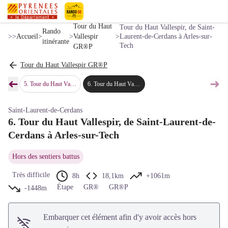
Tour du Haut Vallespir, de Saint-Laurent-de-Cerdans à Arles-sur-Tech
Voir l'image en plein écran
© Jean-Denis Achard
Pyrénées-Orientales Le Département
Tour du Haut
Tour du Haut Vallespir, de Saint-
Rando
>>
Accueil
>
>
Vallespir
>
Laurent-de-Cerdans à Arles-sur-
itinérante
Tech
GR®P
Tour du Haut Vallespir GR®P
➜
➜
a del Corral
5
.
Tour du Haut Vallespir, de Nostra Senyora del Corral à Saint-Laurent-de-Cerdans
6
.
Tour du Haut Vallespir, de Saint-Laurent-de-Cerdans à Arles-sur-Tech
Étape précédente
Étap
Saint-Laurent-de-Cerdans
6. Tour du Haut Vallespir, de Saint-Laurent-de-
Cerdans à Arles-sur-Tech
Hors des sentiers battus
Très difficile
8h
18,1km
+1061m
Étape
GR®
GR®P
-1448m
Embarquer cet élément afin d'y avoir accès hors