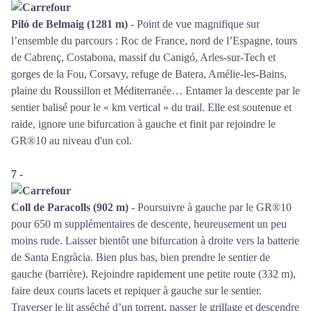
Piló de Belmaig (1281 m)
- Point de vue magnifique sur
l’ensemble du parcours : Roc de France, nord de l’Espagne, tours
de Cabrenç, Costabona, massif du Canigó, Arles-sur-Tech et
gorges de la Fou, Corsavy, refuge de Batera, Amélie-les-Bains,
plaine du Roussillon et Méditerranée… Entamer la descente par le
sentier balisé pour le « km vertical » du trail. Elle est soutenue et
raide, ignore une bifurcation à gauche et finit par rejoindre le
GR®10 au niveau d'un col.
7 -
Coll de Paracolls (902 m)
- Poursuivre à gauche par le GR®10
pour 650 m supplémentaires de descente, heureusement un peu
moins rude. Laisser bientôt une bifurcation à droite vers la batterie
de Santa Engràcia. Bien plus bas, bien prendre le sentier de
gauche (barrière). Rejoindre rapidement une petite route (332 m),
faire deux courts lacets et repiquer à gauche sur le sentier.
Traverser le lit asséché d’un torrent, passer le grillage et descendre