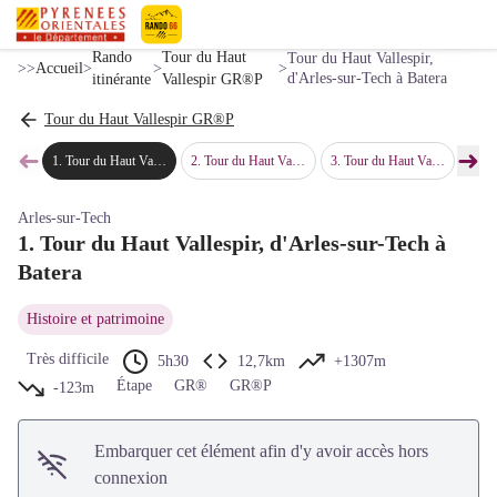
Tour du Haut Vallespir, d'Arles-sur-Tech à Batera
Voir l'image en plein écran
© Jean-Denis Achard
Pyrénées-Orientales Le Département
Rando
Tour du Haut
Tour du Haut Vallespir,
>>
Accueil
>
>
>
d'Arles-sur-Tech à Batera
itinérante
Vallespir GR®P
Tour du Haut Vallespir GR®P
➜
➜
1
.
Tour du Haut Vallespir, d'Arles-sur-Tech à Batera
2
.
Tour du Haut Vallespir, de Batera à Sant Guillem
3
.
Tour du Haut Vallespir, de Sant Guillem à Prats-de-Mollo
4
.
Tour du Hau
Étape précédente
Étap
Arles-sur-Tech
1. Tour du Haut Vallespir, d'Arles-sur-Tech à
Batera
Histoire et patrimoine
Très difficile
5h30
12,7km
+1307m
Étape
GR®
GR®P
-123m
Embarquer cet élément afin d'y avoir accès hors
connexion