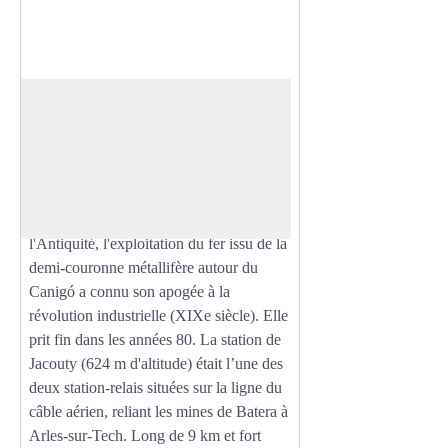
Station de Jacouty
Les vestiges de câbles et de pylônes
autour de la station témoignent de
Voir l'image en plein écran
l’intense activité minière qui a longtemps
fait vivre les villages du Vallespir
jusqu’au Haut-Conflent. Amorcée dès
l'Antiquité, l'exploitation du fer issu de la
demi-couronne métallifère autour du
Canigó a connu son apogée à la
révolution industrielle (XIXe siècle). Elle
prit fin dans les années 80. La station de
Jacouty (624 m d'altitude) était l’une des
deux station-relais situées sur la ligne du
câble aérien, reliant les mines de Batera à
Arles-sur-Tech. Long de 9 km et fort