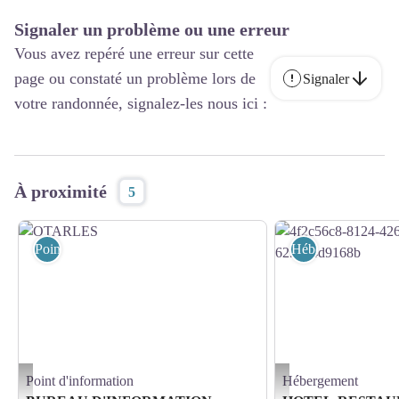
Signaler un problème ou une erreur
Vous avez repéré une erreur sur cette
page ou constaté un problème lors de
Signaler
votre randonnée, signalez-les nous ici :
À proximité
5
Point d'information
Hébergement
Point d'information
Hébergement
OTARLES - bit arles
4f2c56c8-8124-4269-abc5-