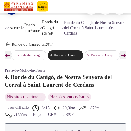
Ronde du Canigó, de Nostra Senyora del Corral à Saint-Laurent-de-Cerdans
Imprimer
Télécharger
Signaler 
Tour médiane (donjon) de Cabrenç, au loin le Canigó enneigé - © Bernard Frankel - CD66
Voir l'image en plein écran
Pyrénées-Orientales Le Département
Ronde du
Ronde du Canigó, de Nostra Senyora
Rando
>>
Accueil
>
>
Canigó
>
del Corral à Saint-Laurent-de-
itinérante
Cerdans
GR®P
Ronde du Canigó GR®P
➜
➜
onques
3
.
Ronde du Canigó, des Conques à Nostra Senyora del Corral
4
.
Ronde du Canigó, de Nostra Senyora del Corral à Saint-Laurent-de-Cerdans
5
.
Ronde du Canigó, de Saint-Laurent-de-Cerdans à Arles-sur-Tech
6
.
Ronde d
Étape précédente
Étap
Prats-de-Mollo-la-Preste
4. Ronde du Canigó, de Nostra Senyora del
Corral à Saint-Laurent-de-Cerdans
Histoire et patrimoine
Hors des sentiers battus
Très difficile
8h15
20,9km
+873m
Étape
GR®
GR®P
-1300m