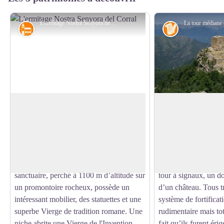
L'ermitage Nostra Senyora del Corral - © Bernard Frankel - CD66
Patrimoine religieux
Histoire
Ermitage Nostra Senyora del Corral
Tours de Cabrenç
Petit ermitage du XVIIe siècle fréquenté
Cet ensemble médiév
par les habitants du Haut Vallespir, il fait
m d’altitude sur une
Voir l'image en plein écran
partie d'un réseau de sanctuaires dédiés à
granitique tout près 
la Vierge au sein des Pyrénées
l’Espagne. Il se comp
frontalières. Construit en 1690, ce petit
érigés entre le Xe et
sanctuaire, perché à 1100 m d’altitude sur
tour à signaux, un do
un promontoire rocheux, possède un
d’un château. Tous t
intéressant mobilier, des statuettes et une
système de fortificat
superbe Vierge de tradition romane. Une
rudimentaire mais to
niche abrite une Vierge de l'Invention,
fait qu’ils furent érig