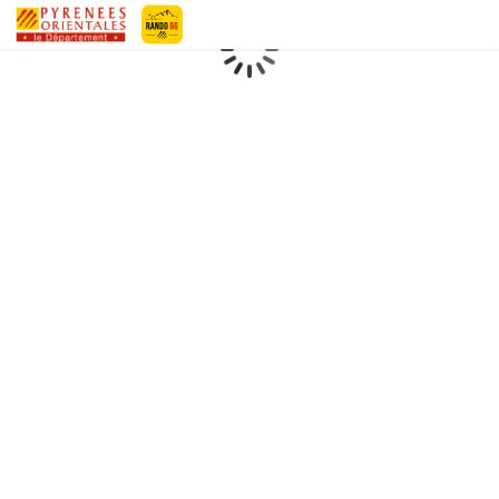
Geotrek-rando
Loading