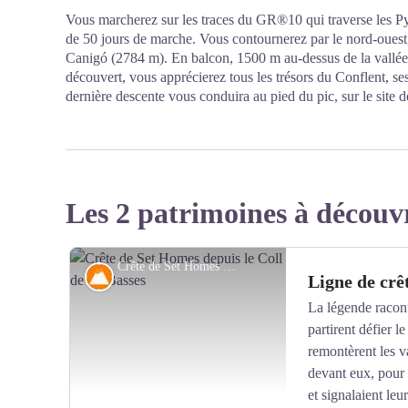
Vous marcherez sur les traces du GR®10 qui traverse les Py
de 50 jours de marche. Vous contournerez par le nord-ouest
Canigó (2784 m). En balcon, 1500 m au-dessus de la vallée, e
découvert, vous apprécierez tous les trésors du Conflent, se
dernière descente vous conduira au pied du pic, sur le site d
Les 2 patrimoines à découv
Crête de Set Homes depuis le Coll de les Basses - © Bernard Frankel - CD66
Sommet
Ligne de crê
La légende racon
partirent défier l
remontèrent les v
devant eux, pour c
et signalaient leu