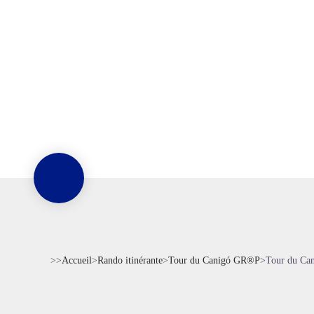
>>
Accueil
>
Rando itinérante
>
Tour du Canigó GR®P
>
Tour du Can