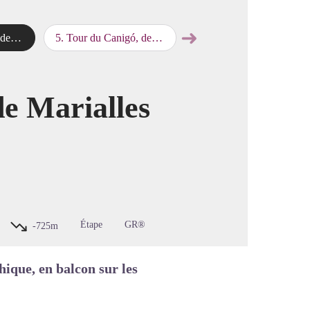
➜
talets
5
.
Tour du Canigó, des Cortalets à Batera
Étape suivante
image en plein écran
de Marialles
Étape
GR®
-725m
hique, en balcon sur les