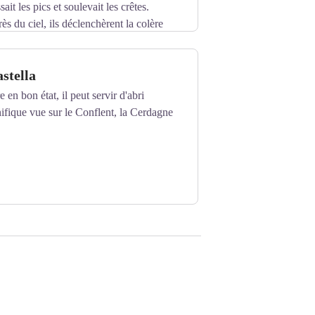
ait les pics et soulevait les crêtes.
ès du ciel, ils déclenchèrent la colère
us les pierres, créant les pics dels Set
rigine, légendaire, de cette longue ligne
astella
e Vallmanya. Enveloppé de landes et de
ic culmine à 2651 m d’altitude et
 en bon état, il peut servir d'abri
vallée du Cadí.
fique vue sur le Conflent, la Cerdagne