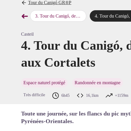
Tour du Canigó GR®P
➜
 Guillem aux Conques
3
.
Tour du Canigó, des Conques à Marialles
4
.
Tour du Canigó, de Marialles aux Cor
Étape précédente
Voir l'
Casteil
4. Tour du Canigó, 
aux Cortalets
Espace naturel protégé
Randonnée en montagne
Très difficile
6h45
16,1km
+1159m
Toute une journée, sur les flancs du pic myt
Pyrénées-Orientales.