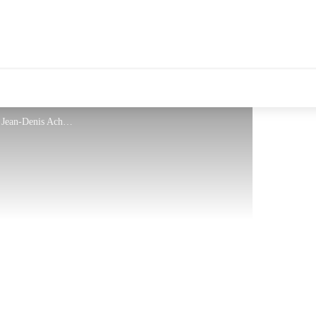
tales Le Département
L'automne illumine le Canigó - © Jean-Denis Achard