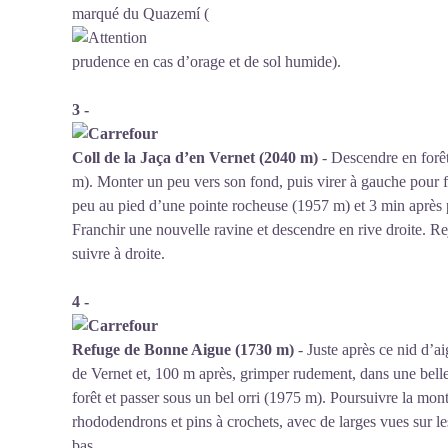
marqué du Quazemí (
prudence en cas d’orage et de sol humide).
3 -
Coll de la Jaça d’en Vernet (2040 m)
- Descendre en forêt
m). Monter un peu vers son fond, puis virer à gauche pour f
peu au pied d’une pointe rocheuse (1957 m) et 3 min après 
Franchir une nouvelle ravine et descendre en rive droite. Rejo
suivre à droite.
4 -
Refuge de Bonne Aigue (1730 m)
- Juste après ce nid d’aig
de Vernet et, 100 m après, grimper rudement, dans une belle s
forêt et passer sous un bel orri (1975 m). Poursuivre la mont
rhododendrons et pins à crochets, avec de larges vues sur le
bas.