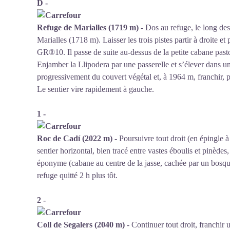
D -
Refuge de Marialles (1719 m)
- Dos au refuge, le long des 
Marialles (1718 m). Laisser les trois pistes partir à droite et 
GR®10. Il passe de suite au-dessus de la petite cabane past
Enjamber la Llipodera par une passerelle et s’élever dans une
progressivement du couvert végétal et, à 1964 m, franchir, pa
Le sentier vire rapidement à gauche.
1 -
Roc de Cadí (2022 m)
- Poursuivre tout droit (en épingle à
sentier horizontal, bien tracé entre vastes éboulis et pinèdes
éponyme (cabane au centre de la jasse, cachée par un bosquet
refuge quitté 2 h plus tôt.
2 -
Coll de Segalers (2040 m)
- Continuer tout droit, franchir 