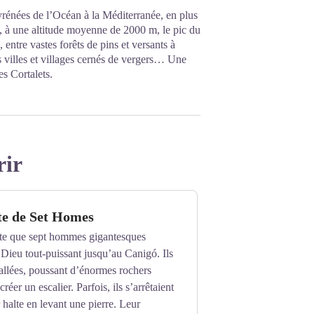
rénées de l’Océan à la Méditerranée, en plus
, à une altitude moyenne de 2000 m, le pic du
ntre vastes forêts de pins et versants à
s villes et villages cernés de vergers… Une
es Cortalets.
rir
te de Set Homes
te que sept hommes gigantesques
e Dieu tout-puissant jusqu’au Canigó. Ils
allées, poussant d’énormes rochers
réer un escalier. Parfois, ils s’arrêtaient
r halte en levant une pierre. Leur