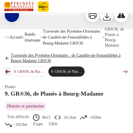
GR®36, de Planès à Bourg-Madame
Haute plaine de Cerdagne, au fond Serra del Cadí à gauche, Campcardós et sommets andorrans à droite - © Bernard Frankel - CD66
Imprimer
Télécharger
Signaler 
Pyrénées-Orientales Le Département
Voir l'image en plein écran
GR®36, de
Traversée des Pyrénées-Orientales :
Rando
Planès à
>>
Accueil
>
>
de Caudiès-de-Fenouillèdes à
>
Bourg-
itinérante
Bourg-Madame GR®36
Madame
Traversée des Pyrénées-Orientales : de Caudiès-de-Fenouillèdes à
Bourg-Madame GR®36
➜
➜
ançà
8
.
GR®36, du Ras de la Carançà à Planès
9
.
GR®36, de Planès à Bourg-Madame
Étape précédente
Étap
Planès
9. GR®36, de Planès à Bourg-Madame
Histoire et patrimoine
Très difficile
8h15
24,1km
+650m
Étape
GR®
-1024m