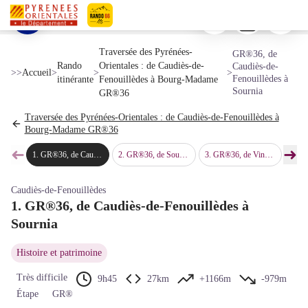
GR®36, de Caudiès-de-Fenouillèdes à Sournia
Imprimer
Télécharger
Signaler 
Environs de Saint-Martin-de-Fenouillet - © Bernard Frankel - CD66
Voir l'image en plein écran
Pyrénées-Orientales Le Département
Traversée des Pyrénées-
GR®36, de
Rando
Orientales : de Caudiès-de-
Caudiès-de-
>>
Accueil
>
>
>
Fenouillèdes à
itinérante
Fenouillèdes à Bourg-Madame
Sournia
GR®36
Traversée des Pyrénées-Orientales : de Caudiès-de-Fenouillèdes à
Bourg-Madame GR®36
➜
➜
1
.
GR®36, de Caudiès-de-Fenouillèdes à Sournia
2
.
GR®36, de Sournia à Vinça
3
.
GR®36, de Vinça à Baillestavy
4
.
GR®36
Étape précédente
Étap
Caudiès-de-Fenouillèdes
1. GR®36, de Caudiès-de-Fenouillèdes à
Sournia
Histoire et patrimoine
Très difficile
9h45
27km
+1166m
-979m
Étape
GR®