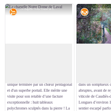
La chapelle Notre Dame de Laval - © M. Castillo - CD66
Patrimoine religieux
Géographie
Notre-Dame de Laval
Gorges de Saint-J
Sur la petite route entre Caudiès-de-
A Fenouillet le ruis
Fenouillèdes et Fenouillet, Notre-Dame
qui prend sa source s
Voir l'image en plein écran
de Laval se découvre dans un site isolé et
forêt domaniale de B
entouré de cyprès et de pins. Datant du
deux la barrière calc
XVe siècle, elle se compose d'une nef
marche d’Espagne. Il 
unique terminée par un chœur pentagonal
dans un somptueux d
et d'un superbe portail. Elle mérite une
abruptes, avant de re
visite pour son retable d’une facture
viticole de Caudiès-
exceptionnelle : huit tableaux
Longues d’environ 1
polychromes sculptés dans la pierre ! La
sentier escarpé parf