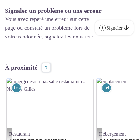
Signaler un problème ou une erreur
Vous avez repéré une erreur sur cette
page ou constaté un problème lors de
Signaler
votre randonnée, signalez-les nous ici :
À proximité
7
Restaurant
Hébergement
Restaurant
Hébergement
aubergedesournia- salle restauration - Navajas Gilles - Navajas Gilles
emplacement - SUIKERBU