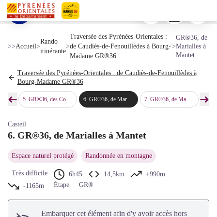
GR®36, de Marialles à Mantet
Imprimer
Télécharger
Signaler 
Pics de Quazemí et du Canigó - © Bernard Frankel - CD66
Voir l'image en plein écran
Pyrénées-Orientales Le Département
Traversée des Pyrénées-Orientales :
GR®36, de
Rando
>>
Accueil
>
>
de Caudiès-de-Fenouillèdes à Bourg-
>
Marialles à
itinérante
Mantet
Madame GR®36
Traversée des Pyrénées-Orientales : de Caudiès-de-Fenouillèdes à
Bourg-Madame GR®36
➜
➜
alets
5
.
GR®36, des Cortalets à Marialles
6
.
GR®36, de Marialles à Mantet
7
.
GR®36, de Mantet au Ras de la Carançà
8
.
GR®36,
Étape précédente
Étap
Casteil
6. GR®36, de Marialles à Mantet
Espace naturel protégé
Randonnée en montagne
Très difficile
6h45
14,5km
+990m
Étape
GR®
-1165m
Embarquer cet élément afin d'y avoir accès hors