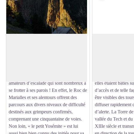
Roc de Marialles
Torre de Goà
Ces grandes falaises siliceuses, entourées
Installée à 1268 m d’a
de pins à crochets et de bouleaux,
partie d’un réseau de
Voir l'image en plein écran
surplombent le refuge et les jasses
de
disséminé partout da
Marialles, ainsi que les gorges du Cadí.
Servant de lieu d’ob
Ce site, majestueux, est bien connu des
transmission de mess
amateurs d’escalade qui sont nombreux à
elles étaient bâties su
se frotter à ses parois ! En effet, le Roc de
d’accès et de telle f
Marialles et ses alentours offrent des
être visibles des tour
parcours aux divers niveaux de difficulté
diffuser rapidement
destinés aux grimpeurs confirmés,
d’alerte. La Torre de
comprenant une cinquantaine de voies.
vallée du Tech et du 
Non loin, « le petit Yosémite » est lui
XIIIe siècle et trans
aussi bien bien connu des initiés pour sa
en direction de la to