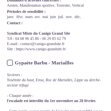
Domaines d'activités concernés :
Aerien, Manifestation sportive, Terrestre, Vertical
Périodes de sensibilité :
janv.
févr.
mars
avr.
mai
juin
juil.
nov.
déc.
Contact :
Syndicat Mixte du Canigó Grand Site
Tél : 04 68 96 45 86 - 06 29 85 62 79
E-mail :
contact@canigo-grandsite.fr
Site :
https://www.canigo-grandsite.fr/
Gypaète Barbu - Mariailles
Secteurs :
Yosémite du haut, Ensa, Roc de Marialles, Lippe au derche-
secteur refuge
- Chaque année :
l'escalade est interdite du 1er novembre au 28 février.