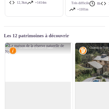
12,3km
+1414m
Très difficile
8h
+1101m
Les 12 patrimoines à découvrir
La maison de la réserve naturelle de Nyer - © Caroline Sentenac - CD66
Connaissance
Histoire
Maison de la réserve naturelle de Nyer
Château de Nyer
La maison de la réserve naturelle de Nyer
Bâti en haut du vill
est un lieu d’accueil, d’information et de
torrent, le château d
Voir l'image en plein écran
sensibilisation à l’environnement, grâce à
rares exemples, en P