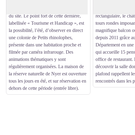
son exposition sur la découverte des
d’architecture de la 
chauves-souris et du patrimoine naturel
excellent état de co
du site. Le point fort de cette dernière,
rectangulaire, le ch
labellisée « Tourisme et Handicap », est
tours rondes imposan
la possibilité, l’été, d’observer en direct
magnifique balcon o
une colonie de Petits rhinolophes,
depuis 2011 grâce au
présente dans une habitation proche et
Département en une p
filmée par caméra infrarouge. Des
qui accueille 15 pensi
animations thématiques y sont
office de restaurant.
régulièrement organisées. La maison de
découvrir la salle do
la réserve naturelle de Nyer est ouverture
plafond rappellent le
tous les jours en été, et sur réservation en
rencontrés dans les p
dehors de cette période (entrée libre).