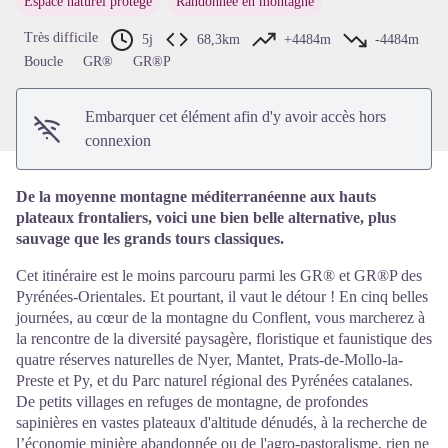
Espace naturel protégé
Randonnée en montagne
Voir l'image en plein écran
Très difficile
5j
68,3km
+4484m
-4484m
Boucle
GR®
GR®P
Embarquer cet élément afin d'y avoir accès hors
connexion
De la moyenne montagne méditerranéenne aux hauts
plateaux frontaliers, voici une bien belle alternative, plus
sauvage que les grands tours classiques.
Cet itinéraire est le moins parcouru parmi les GR® et GR®P des
Pyrénées-Orientales. Et pourtant, il vaut le détour ! En cinq belles
journées, au cœur de la montagne du Conflent, vous marcherez à
la rencontre de la diversité paysagère, floristique et faunistique des
quatre réserves naturelles de Nyer, Mantet, Prats-de-Mollo-la-
Preste et Py, et du Parc naturel régional des Pyrénées catalanes.
De petits villages en refuges de montagne, de profondes
sapinières en vastes plateaux d'altitude dénudés, à la recherche de
l’économie minière abandonnée ou de l'agro-pastoralisme, rien ne