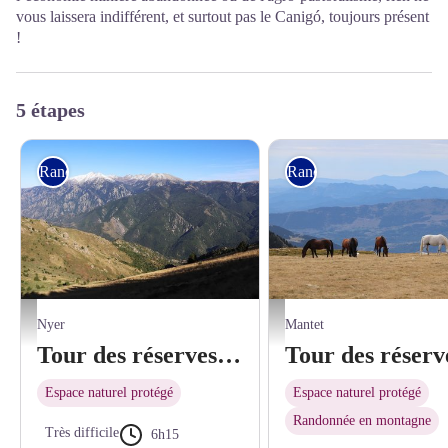
vous laissera indifférent, et surtout pas le Canigó, toujours présent
!
5 étapes
Rando itinérante
Rando itinérante
© Jean-Denis Achard
© Jean-Denis Achard
Nyer
Mantet
Tour des réserves naturelles, de Nyer à Mantet
Espace naturel protégé
Espace naturel protégé
Randonnée en montagne
Très difficile
6h15