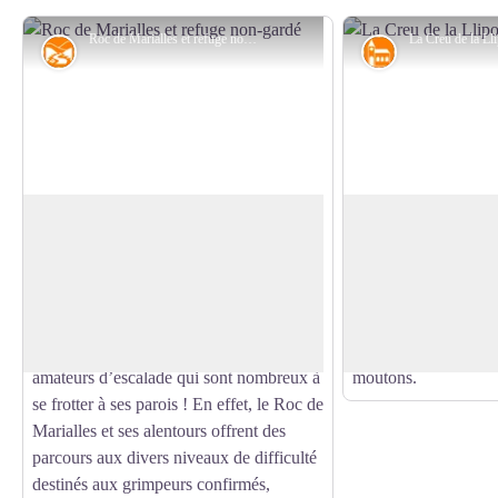
Roc de Marialles et refuge non-gardé - © B. Frankel-CD66
Géographie
Patrimoine rel
Roc de Marialles
Creu de la Llipode
Ces grandes falaises siliceuses, entourées
Croix qui commémore
de pins à crochets et de bouleaux,
commis par des brig
Voir l'image en plein écran
surplombent le refuge et les jasses
de
connaissance d'une 
Marialles, ainsi que les gorges du Cadí.
juteuse faite par des
Ce site, majestueux, est bien connu des
de Prats-de-Mollo p
amateurs d’escalade qui sont nombreux à
moutons.
se frotter à ses parois ! En effet, le Roc de
Marialles et ses alentours offrent des
parcours aux divers niveaux de difficulté
destinés aux grimpeurs confirmés,