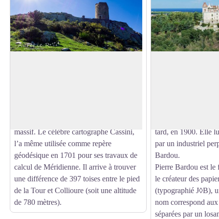
La tour de la Massane
Le Château de Va
Cette tour de guet, édifiée par les Rois de
Le château de Valmy
Majorque, offre un point de vue
bourgeoise de style
Voir l'image en plein écran
exceptionnel sur la Plaine du Roussillon.
par l’architecte dan
A 793 mètres d’altitude, la tour est un
Petersen. La constru
point de repère pour les randonneurs du
débute en 1888 et s’
massif. Le célèbre cartographe Cassini,
tard, en 1900. Elle 
l’a même utilisée comme repère
par un industriel per
géodésique en 1701 pour ses travaux de
Bardou.
calcul de Méridienne. Il arrive à trouver
Pierre Bardou est le 
une différence de 397 toises entre le pied
le créateur des papie
de la Tour et Collioure (soit une altitude
(typographié J◊B), 
de 780 mètres).
nom correspond aux i
séparées par un losang