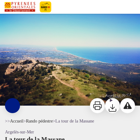
La tour de la Massane
Panorama depuis la tour de la Massane - © Aurélie Rubio
Pyrénées-Orientales Le Département
Imprimer
Télécharger
Signaler 
>>
Accueil
>
Rando pédestre
>
La tour de la Massane
Argelès-sur-Mer
La tour de la Massane