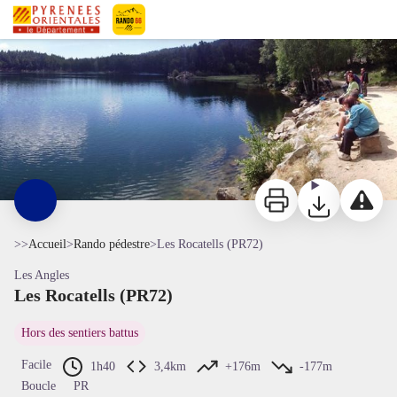
Les Rocatells (PR72)
la beauté naturelle - © service APN
Pyrénées-Orientales Le Département
Imprimer
Télécharger
Signaler 
>>
Accueil
>
Rando pédestre
>
Les Rocatells (PR72)
Les Angles
Les Rocatells (PR72)
Voir l'image en plein écran
Hors des sentiers battus
Facile
1h40
3,4km
+176m
-177m
Boucle
PR