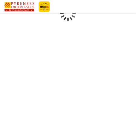
Geotrek-rando
Loading