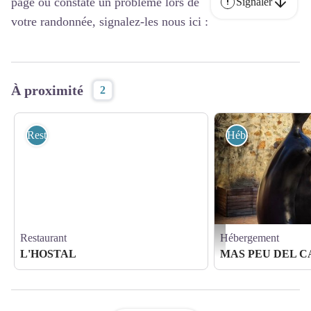
page ou constaté un problème lors de
Signaler
votre randonnée, signalez-les nous ici :
À proximité
2
Restaurant
Hébergement
Restaurant
Hébergement
Mas Peu del Causse_22 - G
L'HOSTAL
MAS PEU DEL C