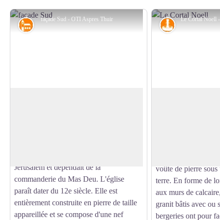
façade Sud - OTI Aspres Thuir
Patrimoine religieux
Petit patrimoin
Eglise de Sainte-Colombe de La
Cortal Noell
Commanderie
Dans le parler catal
La partie centrale du village forme une
Orientales, bergerie 
cellera, zone habitée et fortifiée autour de
Voir l'image en plein écran
bâtiment soit dans un
l'église. Ce village a fait partie des
lieu de pâturage, qu'i
possessions de l'hôpital Saint-Jean de
toiture de tuiles, ou
Jérusalem et dépendait de la
voûte de pierre sous
commanderie du Mas Deu. L'église
terre. En forme de l
paraît dater du 12e siècle. Elle est
aux murs de calcaire,
entièrement construite en pierre de taille
granit bâtis avec ou 
appareillée et se compose d'une nef
bergeries ont pour f