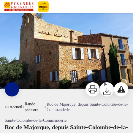
Roc de Majorque, depuis Sainte-Colombe-de-la-Commanderie
L'ancienne cellera et l'église - © OTI Aspres Thuir
Pyrénées-Orientales Le Département
Imprimer
Télécharger
Signaler 
Rando
Roc de Majorque, depuis Sainte-Colombe-de-la-
>>
Accueil
>
>
Commanderie
pédestre
Sainte-Colombe-de-la-Commanderie
Roc de Majorque, depuis Sainte-Colombe-de-la-