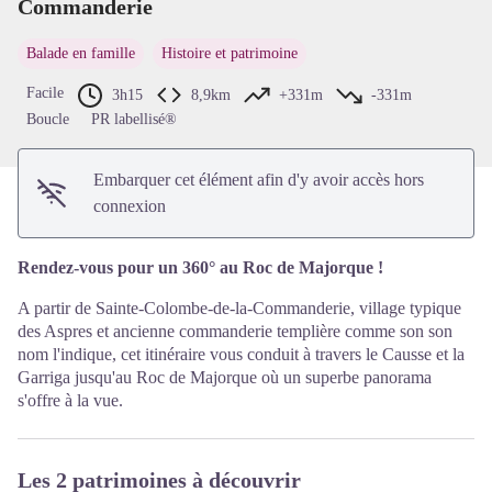
Commanderie
Voir l'image en plein écran
Balade en famille
Histoire et patrimoine
Facile
3h15
8,9km
+331m
-331m
Boucle
PR labellisé®
Embarquer cet élément afin d'y avoir accès hors
connexion
Rendez-vous pour un 360° au Roc de Majorque !
A partir de Sainte-Colombe-de-la-Commanderie, village typique
des Aspres et ancienne commanderie templière comme son son
nom l'indique, cet itinéraire vous conduit à travers le Causse et la
Garriga jusqu'au Roc de Majorque où un superbe panorama
s'offre à la vue.
Les 2 patrimoines à découvrir