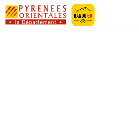
Geotrek-rando