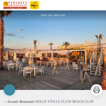
DOLCE VITA LE FLO'W BEACH CLUB
Pyrénées-Orientales Le Département
dolce vita - dolce vita
Imprimer
>>
Accueil
>
Restaurant
>
DOLCE VITA LE FLO'W BEACH CLUB