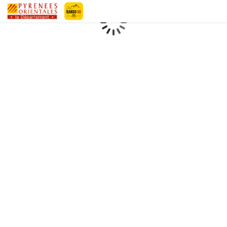
Geotrek-rando
Loading