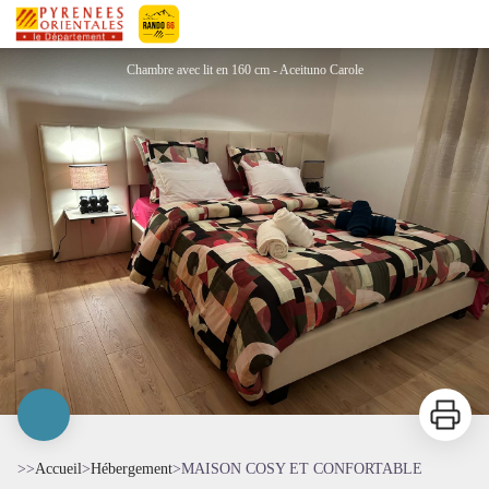
MAISON COSY ET CONFORTABLE
Pyrénées-Orientales Le Département
Chambre avec lit en 160 cm - Aceituno Carole
Imprimer
>>
Accueil
>
Hébergement
>
MAISON COSY ET CONFORTABLE