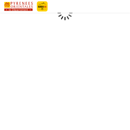
Geotrek-rando
Loading