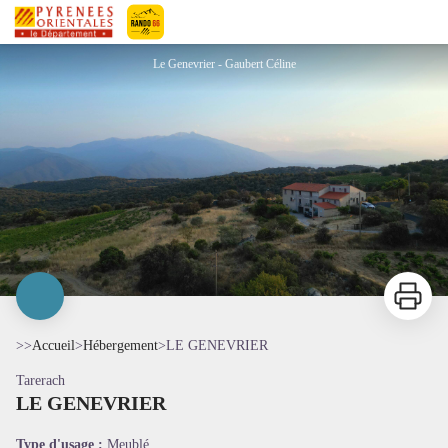
LE GENEVRIER
Pyrénées-Orientales Le Département
Le Genevrier - Gaubert Céline
Imprimer
>>
Accueil
>
Hébergement
>
LE GENEVRIER
Tarerach
LE GENEVRIER
Voir l'image en plein écran
Type d'usage :
Meublé