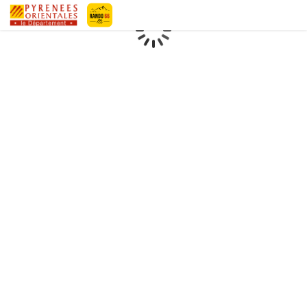
Geotrek-rando
Loading