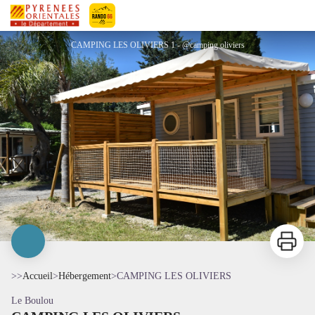
CAMPING LES OLIVIERS
Pyrénées-Orientales Le Département
CAMPING LES OLIVIERS 1 - @camping oliviers
Imprimer
>>
Accueil
>
Hébergement
>
CAMPING LES OLIVIERS
Le Boulou