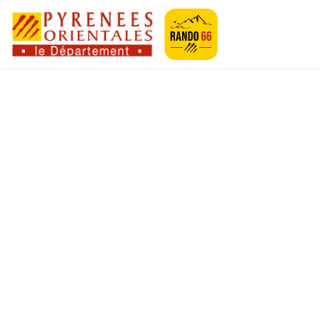
Geotrek-rando