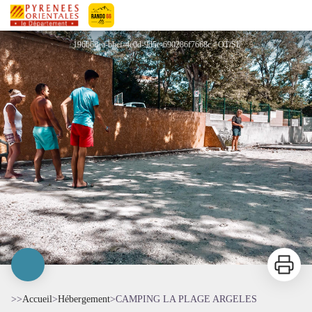
CAMPING LA PLAGE ARGELES
Pyrénées-Orientales Le Département
196b68ea-bbef-4e0d-9d5e-690286f7668c - OT/SI
Imprimer
>>
Accueil
>
Hébergement
>
CAMPING LA PLAGE ARGELES