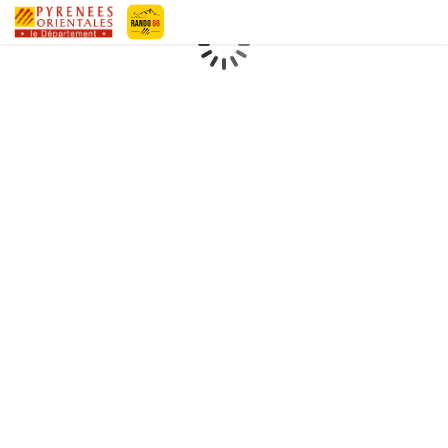
Geotrek-rando
Loading