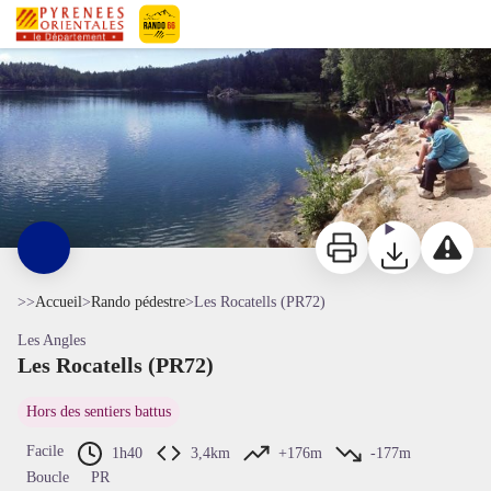
Les Rocatells (PR72)
la beauté naturelle - © service APN
Pyrénées-Orientales Le Département
Imprimer
Télécharger
Signaler 
>>
Accueil
>
Rando pédestre
>
Les Rocatells (PR72)
Les Angles
Les Rocatells (PR72)
Voir l'image en plein écran
Hors des sentiers battus
Facile
1h40
3,4km
+176m
-177m
Boucle
PR