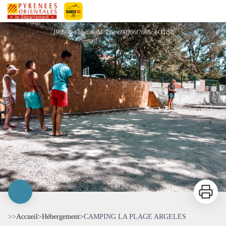
CAMPING LA PLAGE ARGELES
Pyrénées-Orientales Le Département
196b68ea-bbef-4e0d-9d5e-690286f7668c - OT/SI
Imprimer
>>
Accueil
>
Hébergement
>
CAMPING LA PLAGE ARGELES