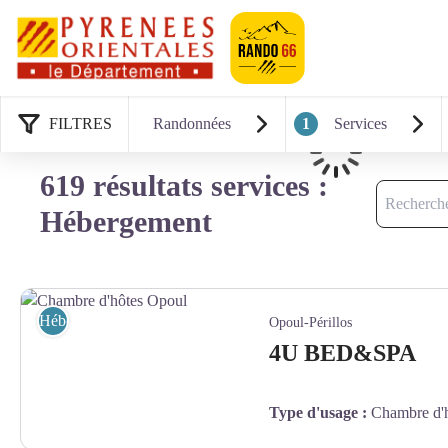
Pyrénées-Orien
FILTRES
Randonnées
1
Services
Chargement
619 résultats services :
Recherche
Hébergement
Hébergement
Opoul-Périllos
4U BED&SPA
Type d'usage
:
Chambre d'