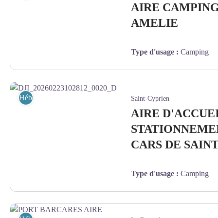
AIRE CAMPING
AMELIE
Type d'usage
:
Camping
campingcarpark-aire - CAMPING CAR PARK
Hébergement
Saint-Cyprien
AIRE D'ACCUEI
STATIONNEME
CARS DE SAIN
Type d'usage
:
Camping
DJI_20260223102812_0020_D - OT ST CYP