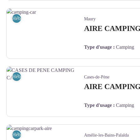
Chambre d'hôtes Opoul - 4ubed&spa
Hébergement
Maury
AIRE CAMPIN
Type d'usage
:
Camping
camping-car - JackieLou DL de Pixabay
Hébergement
Cases-de-Pène
AIRE CAMPING
Type d'usage
:
Camping
CASES DE PENE CAMPING CAR - ©SEUZET
Hébergement
Amélie-les-Bains-Palalda