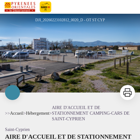
AIRE D'ACCUEIL ET DE STATIONNEMENT CAMPING-CARS DE SAINT-CYPRIEN
Pyrénées-Orientales Le Département
DJI_20260223102812_0020_D - OT ST CYP
Imprimer
AIRE D'ACCUEIL ET DE
>>
Accueil
>
Hébergement
>
STATIONNEMENT CAMPING-CARS DE
SAINT-CYPRIEN
Saint-Cyprien
Voir l'image en plein écran
AIRE D'ACCUEIL ET DE STATIONNEMENT