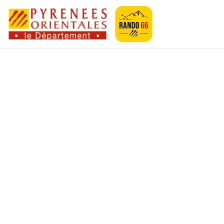
Geotrek-rando