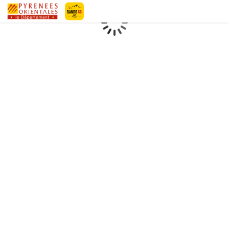
Geotrek-rando
Loading