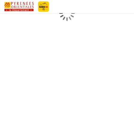
Geotrek-rando
Loading