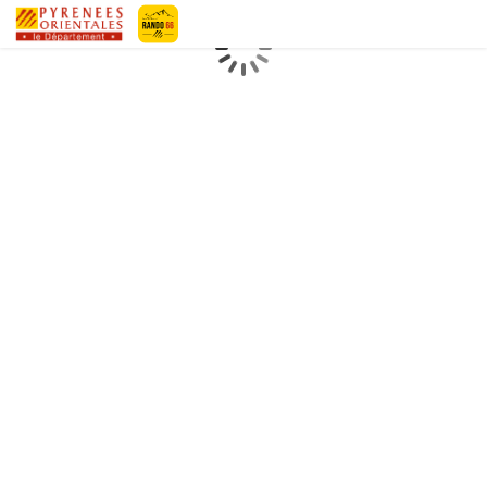
Geotrek-rando
Loading