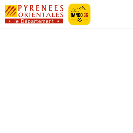
Geotrek-rando