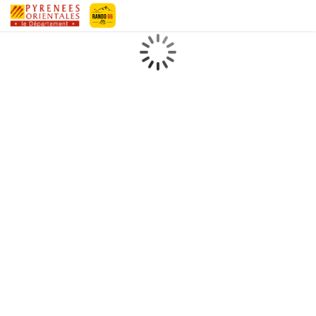
Geotrek-rando
Loading