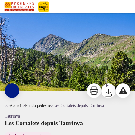
Les Cortalets depuis Taurinya
En arrivant au pied du Canigó - OTI Conflent Canigó
Pyrénées-Orientales Le Département
Imprimer
Télécharger
Signaler 
>>
Accueil
>
Rando pédestre
>
Les Cortalets depuis Taurinya
Taurinya
Les Cortalets depuis Taurinya