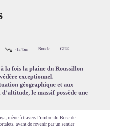
s
image en plein écran
Boucle
GR®
-1245m
 la fois la plaine du Roussillon
lvédère exceptionnel.
ituation géographique et aux
 d’altitude, le massif possède une
nya, mène à travers l’ombre du Bosc de
rtalets, avant de revenir par un sentier