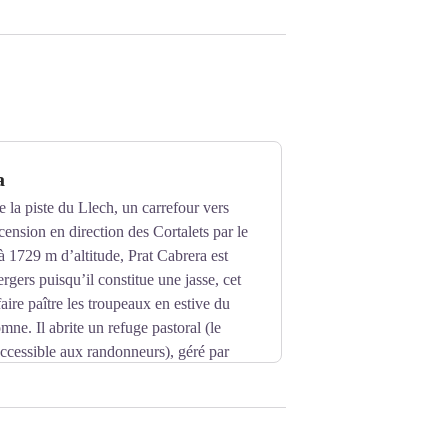
a
e la piste du Llech, un carrefour vers
cension en direction des Cortalets par le
 1729 m d’altitude, Prat Cabrera est
rgers puisqu’il constitue une jasse, cet
aire paître les troupeaux en estive du
mne. Il abrite un refuge pastoral (le
accessible aux randonneurs), géré par
de l’année le vacher du Groupement
des essences variées de hêtres, pins à
ants à la table d’orientation qui offre un
e sur les Corbières et le Fenouillèdes.