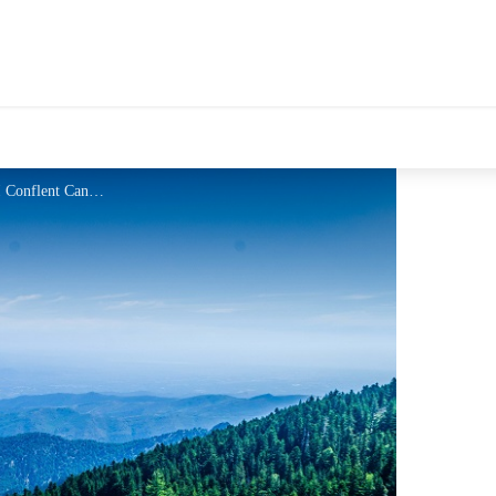
tales Le Département
En route vers les Cortalets - OTI Conflent Canigó