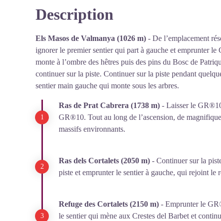
Description
Voir l'image en plein écran
Els Masos de Valmanya (1026 m)
- De l’emplacement rése
ignorer le premier sentier qui part à gauche et emprunter l
monte à l’ombre des hêtres puis des pins du Bosc de Patriques
continuer sur la piste. Continuer sur la piste pendant quelqu
sentier main gauche qui monte sous les arbres.
Ras de Prat Cabrera (1738 m)
- Laisser le GR®10 e
GR®10. Tout au long de l’ascension, de magnifiques 
massifs environnants.
Ras dels Cortalets (2050 m)
- Continuer sur la pist
piste et emprunter le sentier à gauche, qui rejoint le 
Refuge des Cortalets (2150 m)
- Emprunter le GR®1
le sentier qui mène aux Crestes del Barbet et continu