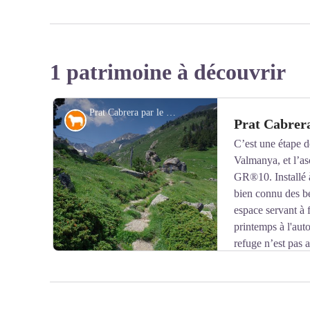
1 patrimoine à découvrir
Prat Cabrera par le GR36 - © B.Frankel-CD66
Pastoralisme
Prat Cabrer
C’est une étape d
Valmanya, et l’as
GR®10. Installé à
bien connu des be
espace servant à f
printemps à l'auto
refuge n’est pas 
l’Office National des Forêts, qui accueille une partie 
pastoral du Llech. Sur place, la forêt domaniale recèle 
crochets, sapins ou épicéas. Attardez-vous quelques inst
belvédère sur les Aspres, les Albères, le Conflent jusqu