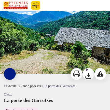
La porte des Garrotxes
Vue sur Evol - OTI Conflent Canigó
Pyrénées-Orientales Le Département
Imprimer
Télécharger
Signaler 
>>
Accueil
>
Rando pédestre
>
La porte des Garrotxes
Olette
La porte des Garrotxes