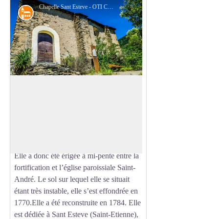
Chapelle Sant Esteve - OTI Conflent Canigó
Patrimoine religieux
Chapelle Sant Esteve
Cette chapelle est la chapelle du château
d’Evol, propriété des vicomtes d’Evol.
Voir l'image en plein écran
Elle a été construite en 1260 comme le
château mais, celui-ci étant trop exigü,
elle n’a pu être bâtie dans son enceinte.
Elle a donc été érigée à mi-pente entre la
fortification et l’église paroissiale Saint-
André. Le sol sur lequel elle se situait
étant très instable, elle s’est effondrée en
1770.Elle a été reconstruite en 1784. Elle
est dédiée à Sant Esteve (Saint-Etienne),