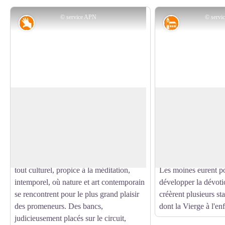
© service APN
© servi
Savoir-faire
Patrimoine rel
Le musée sans murs
L'Ermitage
Le musée sans murs se situe en forêt
L'histoire de l'Erm
communale de Font-Romeu - Odeillo -
1001. Le comte de C
Voir l'image en plein écran
Via. Il s'agit d'un sentier jalonné
fonda sur les contre
d'oeuvres sculpturales réalisées par des
Monastère de St-Mart
artistes régionaux. C'est un espace, avant
de ses possessions.
tout culturel, propice à la méditation,
Les moines eurent p
intemporel, où nature et art contemporain
développer la dévoti
se rencontrent pour le plus grand plaisir
créèrent plusieurs sta
des promeneurs. Des bancs,
dont la Vierge à l'en
judicieusement placés sur le circuit,